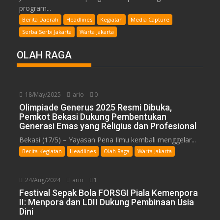
program...
Berita Daerah
Headlines
Kegiatan
Media Capture
Serba Serbi Jakarta
Warta Jakarta
OLAH RAGA
18/May/2025
ario
0
Olimpiade Generus 2025 Resmi Dibuka,
Pemkot Bekasi Dukung Pembentukan
Generasi Emas yang Religius dan Profesional
Bekasi (17/5) – Yayasan Pena Ilmu kembali menggelar...
Berita Kegiatan
Headlines
Olah Raga
Warta Jakarta
24/Aug/2024
ario
1
Festival Sepak Bola FORSGI Piala Kemenpora
II: Menpora dan LDII Dukung Pembinaan Usia
Dini