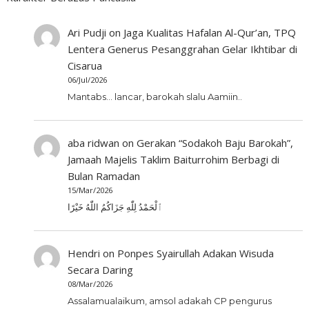
Ari Pudji
on
Jaga Kualitas Hafalan Al-Qur’an, TPQ
Lentera Generus Pesanggrahan Gelar Ikhtibar di
Cisarua
06/Jul/2026
Mantabs... lancar, barokah slalu Aamiin..
aba ridwan
on
Gerakan “Sodakoh Baju Barokah”,
Jamaah Majelis Taklim Baiturrohim Berbagi di
Bulan Ramadan
15/Mar/2026
ٱلْحَمْدُ لِلّٰهِ جَزَاكُمُ اللّٰهُ خَيْرًا
Hendri
on
Ponpes Syairullah Adakan Wisuda
Secara Daring
08/Mar/2026
Assalamualaikum, amsol adakah CP pengurus