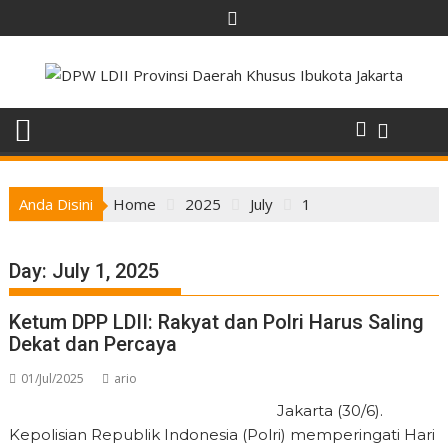
Skip
to
content
Anda Disini
Home
2025
July
1
Day:
July 1, 2025
Ketum DPP LDII: Rakyat dan Polri Harus Saling
Dekat dan Percaya
01/Jul/2025
ario
Jakarta (30/6).
Kepolisian Republik Indonesia (Polri) memperingati Hari