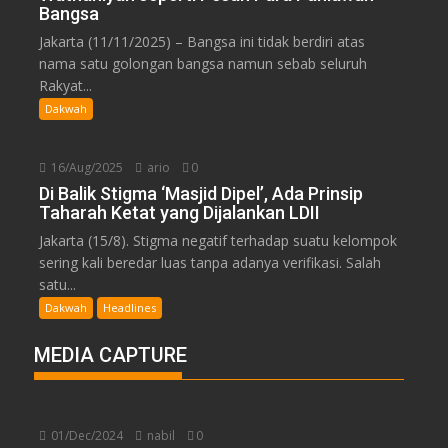
Bangsa
Jakarta (11/11/2025) – Bangsa ini tidak berdiri atas
nama satu golongan bangsa namun sebab seluruh
Rakyat...
Dakwah
16/Aug/2025
ario
0
Di Balik Stigma ‘Masjid Dipel’, Ada Prinsip
Taharah Ketat yang Dijalankan LDII
Jakarta (15/8). Stigma negatif terhadap suatu kelompok
sering kali beredar luas tanpa adanya verifikasi. Salah
satu...
Dakwah
Headlines
MEDIA CAPTURE
01/Dec/2024
nabil
0