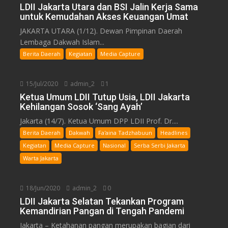
LDII Jakarta Utara dan BSI Jalin Kerja Sama
untuk Kemudahan Akses Keuangan Umat
JAKARTA UTARA (1/12). Dewan Pimpinan Daerah
Lembaga Dakwah Islam...
Berita Daerah
Kegiatan
Media Capture
15/Jul/2020
admin_2
1
Ketua Umum LDII Tutup Usia, LDII Jakarta
Kehilangan Sosok ‘Sang Ayah’
Jakarta (14/7). Ketua Umum DPP LDII Prof. Dr....
Berita Daerah
Dakwah
Fa'aina Tadzhabuun
Headlines
Kegiatan
Media Capture
Nasional
Serba Serbi Jakarta
Warta Jakarta
18/Jun/2020
admin_2
0
LDII Jakarta Selatan Tekankan Program
Kemandirian Pangan di Tengah Pandemi
Jakarta – Ketahanan pangan merupakan bagian dari